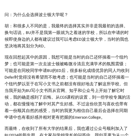
问：为什么会选择波士顿大学呢？
胡：和很多人不同的是，我最终的选择其实并非是我最初的选择。
换句话说，BU并不是我第一眼就为之着迷的学校，所以在申请的时
候即使身边的人都有建议过我可以考虑ED波士顿大学，当时的我也
坚决地将其划分为RD。
现在回想起其中的原因，我想可能是当时的自己还怀揣着一个纽约
梦；也可能是第一次去波士顿被略微冷清且充满学术的氛围震慑；
可能是在同校同学申请BU的ED后，很多标化成绩优异的同人均收到
Defer时觉得没有希望而不敢考虑；也可能是当时的自己还怀揣着一
个纽约梦以至于在写小文书之前都没有很好地去了解这所学校。但
当我开始为BU写小文书而从官网、知乎和公众号上开始了解它时
候，我的确是感到了后悔。从CGS课程的设置，到一些学校专属的活
动，都在慢慢地了解中对其产生好感。不过这份欣赏与喜欢也带有
着一份顺其自然的感受，当时的我更为相信自己最后会选择在同期
申请中也有着好感并相对更有把握的Emerson College。
而最终，在收到了所有大学的结果后，我也通过公众号顺利加入了
BU2024的新生群，在大家与学姐学长的问答中，我似乎更为从一个